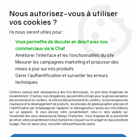
NOUVEAU CLIENT ?
Nous autorisez-vous à utiliser
Profitez de -7% supplémentaires avec le code promo
vos cookies ?
DESIGN7
Ils nous seront utiles pour :
CONGÉS :
Nous serons fermés du 10 au 23 août inclus - Toute l'équipe
Vous permettre de discuter en direct avec nos
vous souhaite de bonnes vacances !
commerciaux via le Chat
Améliorer l'interface et les fonctionnalités du site
Mesurer les campagnes marketing et proposer des
0
mises à jour sur nos produits
Gérer l'authentification et surveiller les erreurs
techniques
Accueil
>
Agencement et Menuiseries
>
Accueil guidage
>
Poteau de guidage à corde
Certains cookies sont nécessaires à des fins techniques, ils sont donc dispensés de
consentement. D'autres, non obligatoires, peuvent être utilisés pour la personnalisation
des annonces et du contenu, la mesure des annonces et du contenu, la connaissance de
Poteau de guidage à corde
l'audience et le développement de produits, les données de géolocalisation précises et
l'identification par le balayage de l'appareil, le stockage et/ou l'accès aux informations
sur un appareil. Si vous donnez votre consentement, celui-ci sera valable sur
l’ensemble des sous-domaines de Design Production. Vous disposez de la possibilité
de retirer votre consentement à tout moment en cliquant sur le widget en bas à droite de
la page. Pour en savoir plus, consulter notre politique de cookie.
TRIER & FILTRER