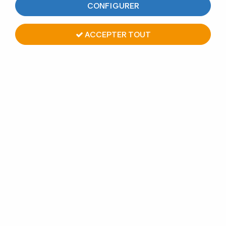
CONFIGURER
10 articles sur
10
ACCEPTER TOUT
Potelet tête sphérique, embase plate