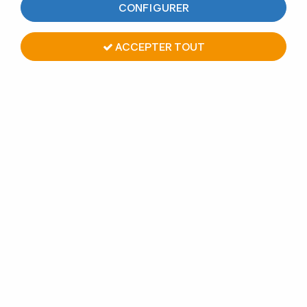
CONFIGURER
6 articles sur
6
ACCEPTER TOUT
Pince à verre INOX 304 - Modèle 04 - 70 x 55
mm