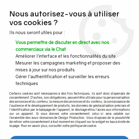
NOUVEAU CLIENT ?
Nous autorisez-vous à utiliser
Profitez de -7% supplémentaires avec le code promo
vos cookies ?
DESIGN7
Ils nous seront utiles pour :
CONGÉS :
Nous serons fermés du 10 au 23 août inclus - Toute l'équipe
Vous permettre de discuter en direct avec nos
vous souhaite de bonnes vacances !
commerciaux via le Chat
Améliorer l'interface et les fonctionnalités du site
Mesurer les campagnes marketing et proposer des
0
mises à jour sur nos produits
Gérer l'authentification et surveiller les erreurs
techniques
Accueil
>
Pince à verre
>
Pince à verre pour tube
>
Pince modèle 04 Dimensions 70 x 55 mm
Certains cookies sont nécessaires à des fins techniques, ils sont donc dispensés de
consentement. D'autres, non obligatoires, peuvent être utilisés pour la personnalisation
des annonces et du contenu, la mesure des annonces et du contenu, la connaissance de
Pince modèle 04
l'audience et le développement de produits, les données de géolocalisation précises et
l'identification par le balayage de l'appareil, le stockage et/ou l'accès aux informations
sur un appareil. Si vous donnez votre consentement, celui-ci sera valable sur
l’ensemble des sous-domaines de Design Production. Vous disposez de la possibilité
de retirer votre consentement à tout moment en cliquant sur le widget en bas à droite de
la page. Pour en savoir plus, consulter notre politique de cookie.
TRIER & FILTRER