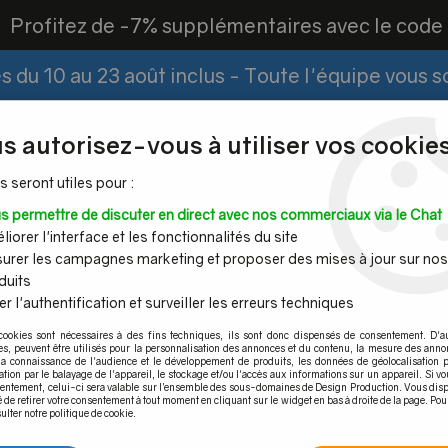
?
Profitez de -7% supplémentaires avec le cod
 du 10 au 23 août inclus - Toute l'équipe vous 
Paiement Fractionné
Demander un devis
|
s autorisez-vous à utiliser vos cookies
s seront utiles pour :
s permettre de discuter en direct avec nos commerciaux via le Chat
Espace PRO
iorer l'interface et les fonctionnalités du site
urer les campagnes marketing et proposer des mises à jour sur nos
duits
r l'authentification et surveiller les erreurs techniques
Mains
Tubes et
Câble inox &
Quincaille
cookies sont nécessaires à des fins techniques, ils sont donc dispensés de consentement. D'a
ourantes
barres inox
filet inox
pour por
res, peuvent être utilisés pour la personnalisation des annonces et du contenu, la mesure des anno
la connaissance de l'audience et le développement de produits, les données de géolocalisation p
èle 08 Diamètre 60 mm
cation par le balayage de l'appareil, le stockage et/ou l'accès aux informations sur un appareil. Si 
sentement, celui-ci sera valable sur l’ensemble des sous-domaines de Design Production. Vous disp
é de retirer votre consentement à tout moment en cliquant sur le widget en bas à droite de la page. Pou
ulter notre politique de cookie.
Pince modèle 08