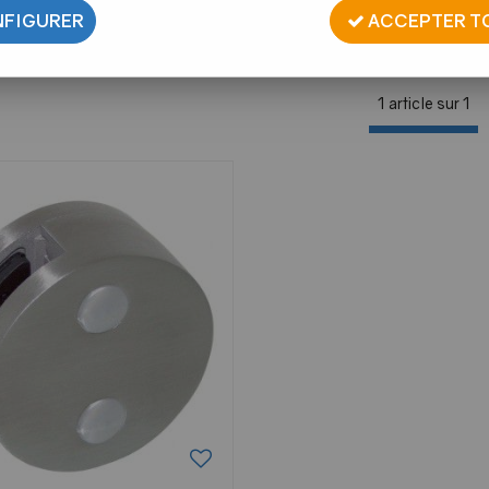
FIGURER
ACCEPTER T
1 article sur
1