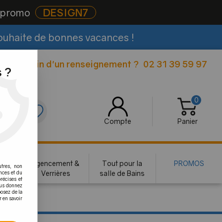
e promo
DESIGN7
souhaite de bonnes vacances !
Besoin d'un renseignement ?
02 31 39 59 97
|
 ?
0
0
Compte
Panier
rie
Agencement &
Tout pour la
PROMOS
utres, non
te
Verrières
salle de Bains
nces et du
récises et
vous donnez
osez de la
r en savoir