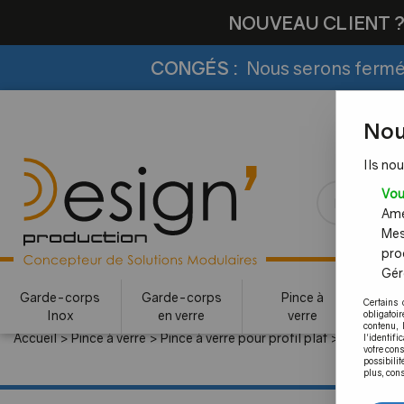
NOUVEAU CLIENT 
CONGÉS :
Nous serons fermés
Nou
Ils nou
Vou
Amél
Mes
pro
Gére
Garde-corps
Garde-corps
Pince à
Certains 
Inox
en verre
verre
c
obligatoi
contenu, 
Accueil
>
Pince à verre
>
Pince à verre pour profil plat
>
Pince mod
l'identifi
votre con
possibilit
plus, cons