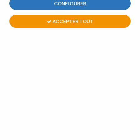
CONFIGURER
Aucune correspondance trouvée
ACCEPTER TOUT
PAIEMENT EN LIGNE
GARDE-CORPS
SÉCURISÉ
SUR MESURE