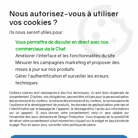
NOUVEAU CLIENT ?
Nous autorisez-vous à utiliser
Profitez de -7% supplémentaires avec le code promo
vos cookies ?
DESIGN7
Ils nous seront utiles pour :
CONGÉS :
Nous serons fermés du 10 au 23 août inclus - Toute l'équipe
Vous permettre de discuter en direct avec nos
vous souhaite de bonnes vacances !
commerciaux via le Chat
Améliorer l'interface et les fonctionnalités du site
Mesurer les campagnes marketing et proposer des
0
mises à jour sur nos produits
Gérer l'authentification et surveiller les erreurs
techniques
Accueil
>
La salle de bain
>
Méplat aluminium
Certains cookies sont nécessaires à des fins techniques, ils sont donc dispensés de
consentement. D'autres, non obligatoires, peuvent être utilisés pour la personnalisation
des annonces et du contenu, la mesure des annonces et du contenu, la connaissance de
Méplat aluminium
l'audience et le développement de produits, les données de géolocalisation précises et
l'identification par le balayage de l'appareil, le stockage et/ou l'accès aux informations
sur un appareil. Si vous donnez votre consentement, celui-ci sera valable sur
l’ensemble des sous-domaines de Design Production. Vous disposez de la possibilité
de retirer votre consentement à tout moment en cliquant sur le widget en bas à droite de
la page. Pour en savoir plus, consulter notre politique de cookie.
TRIER & FILTRER