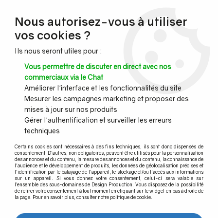
NOUVEAU CLIENT ?
Nous autorisez-vous à utiliser
Profitez de -7% supplémentaires avec le code promo
vos cookies ?
DESIGN7
Ils nous seront utiles pour :
CONGÉS :
Nous serons fermés du 10 au 23 août inclus - Toute l'équipe
Vous permettre de discuter en direct avec nos
vous souhaite de bonnes vacances !
commerciaux via le Chat
Améliorer l'interface et les fonctionnalités du site
Mesurer les campagnes marketing et proposer des
0
mises à jour sur nos produits
Gérer l'authentification et surveiller les erreurs
techniques
Accueil
>
Agencement et Menuiseries
Certains cookies sont nécessaires à des fins techniques, ils sont donc dispensés de
consentement. D'autres, non obligatoires, peuvent être utilisés pour la personnalisation
Agencement intérieur et Verrières
des annonces et du contenu, la mesure des annonces et du contenu, la connaissance de
l'audience et le développement de produits, les données de géolocalisation précises et
l'identification par le balayage de l'appareil, le stockage et/ou l'accès aux informations
style industriel
sur un appareil. Si vous donnez votre consentement, celui-ci sera valable sur
l’ensemble des sous-domaines de Design Production. Vous disposez de la possibilité
de retirer votre consentement à tout moment en cliquant sur le widget en bas à droite de
la page. Pour en savoir plus, consulter notre politique de cookie.
AGENCEMENT ET