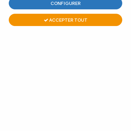
CONFIGURER
MENUISERIES
ACCEPTER TOUT
Une gamme complète pour donner à votre boutique
l'apparence qu'elle mérite. Design moderne, mise en
valeur de vos produits : choisissez Design Production !
Tous nos produits d'Agencement
:
Design laiton et inox