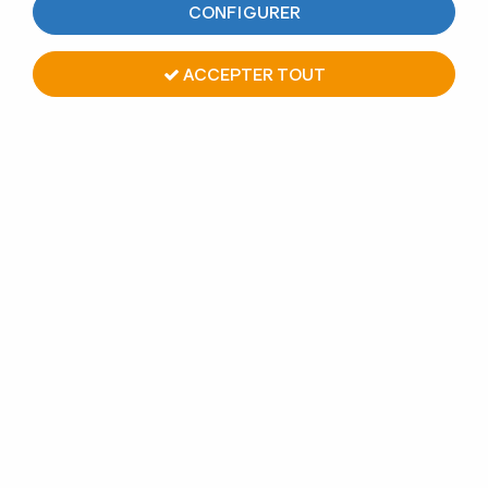
CONFIGURER
RETOUR
ACCEPTER TOUT
PAIEMENT EN LIGNE
GARDE-CORPS
SÉCURISÉ
SUR MESURE