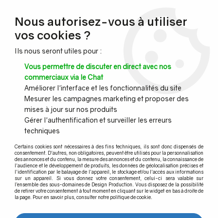
NOUVEAU CLIENT ?
Nous autorisez-vous à utiliser
Profitez de -7% supplémentaires avec le code promo
vos cookies ?
DESIGN7
Ils nous seront utiles pour :
CONGÉS :
Nous serons fermés du 10 au 23 août inclus - Toute l'équipe
Vous permettre de discuter en direct avec nos
vous souhaite de bonnes vacances !
commerciaux via le Chat
Améliorer l'interface et les fonctionnalités du site
Mesurer les campagnes marketing et proposer des
0
mises à jour sur nos produits
Gérer l'authentification et surveiller les erreurs
techniques
Certains cookies sont nécessaires à des fins techniques, ils sont donc dispensés de
consentement. D'autres, non obligatoires, peuvent être utilisés pour la personnalisation
des annonces et du contenu, la mesure des annonces et du contenu, la connaissance de
l'audience et le développement de produits, les données de géolocalisation précises et
l'identification par le balayage de l'appareil, le stockage et/ou l'accès aux informations
sur un appareil. Si vous donnez votre consentement, celui-ci sera valable sur
l’ensemble des sous-domaines de Design Production. Vous disposez de la possibilité
de retirer votre consentement à tout moment en cliquant sur le widget en bas à droite de
Votre panier est vide
la page. Pour en savoir plus, consulter notre politique de cookie.