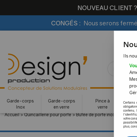
NOUVEAU CLIENT 
CONGÉS :
Nous serons fermés
Nou
Ils nou
Vou
Amél
Mes
pro
Gére
Garde-corps
Garde-corps
Pince à
Certains 
Inox
en verre
verre
c
obligatoi
contenu, 
Accueil
>
Quincaillerie pour porte
>
Butée de porte inox
l'identifi
votre con
possibilit
plus, cons