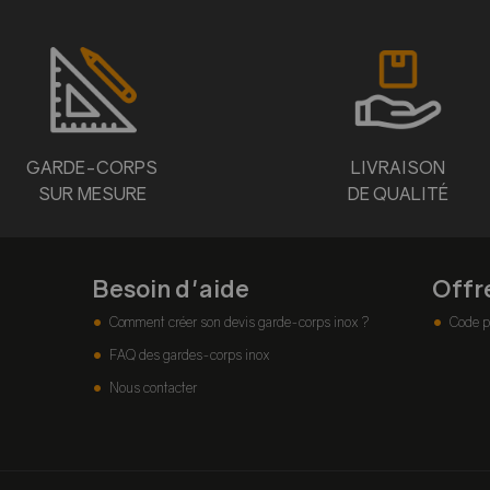
GARDE-CORPS
LIVRAISON
SUR MESURE
DE QUALITÉ
Besoin d'aide
Offr
Comment créer son devis garde-corps inox ?
Code p
FAQ des gardes-corps inox
Nous contacter