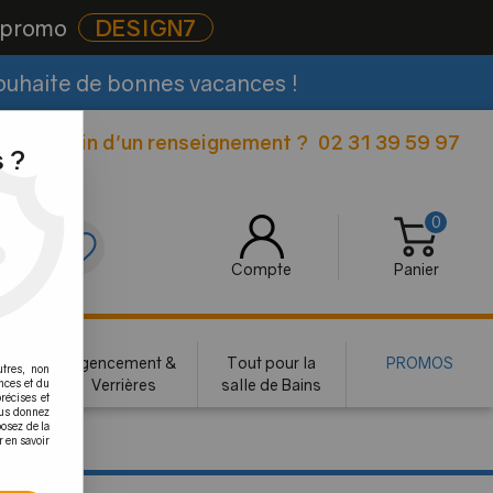
e promo
DESIGN7
souhaite de bonnes vacances !
Besoin d'un renseignement ?
02 31 39 59 97
|
 ?
0
0
Compte
Panier
rie
Agencement &
Tout pour la
PROMOS
utres, non
te
Verrières
salle de Bains
nces et du
récises et
vous donnez
osez de la
r en savoir