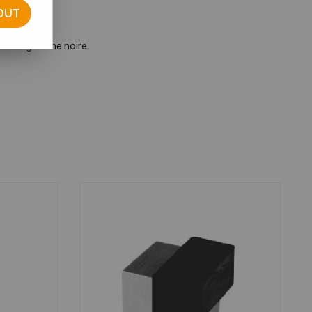
OUT
par une gomme noire.