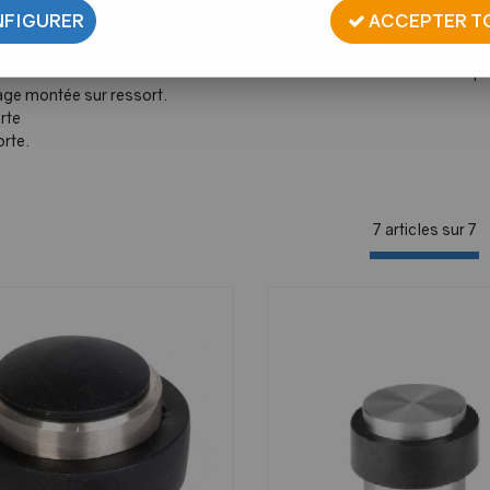
FIGURER
ACCEPTER T
xation murale ou fixation au sol dont l'amortissement est réalisé 
ge montée sur ressort.
rte
orte.
7 articles sur
7