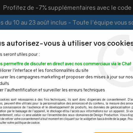
?
Profitez de -7% supplémentaires avec le cod
 du 10 au 23 août inclus - Toute l'équipe vous 
Paiement Fractionné
Demander un devis
|
s autorisez-vous à utiliser vos cookies
s seront utiles pour :
s permettre de discuter en direct avec nos commerciaux via le Chat
Espace PRO
iorer l'interface et les fonctionnalités du site
urer les campagnes marketing et proposer des mises à jour sur nos
duits
r l'authentification et surveiller les erreurs techniques
Mains
Tubes et
Câble inox &
Quincaille
cookies sont nécessaires à des fins techniques, ils sont donc dispensés de consentement. D'a
ourantes
barres inox
filet inox
pour por
res, peuvent être utilisés pour la personnalisation des annonces et du contenu, la mesure des anno
la connaissance de l'audience et le développement de produits, les données de géolocalisation p
cation par le balayage de l'appareil, le stockage et/ou l'accès aux informations sur un appareil. Si 
sentement, celui-ci sera valable sur l’ensemble des sous-domaines de Design Production. Vous disp
é de retirer votre consentement à tout moment en cliquant sur le widget en bas à droite de la page. Pou
ulter notre politique de cookie.
Butée de porte inox