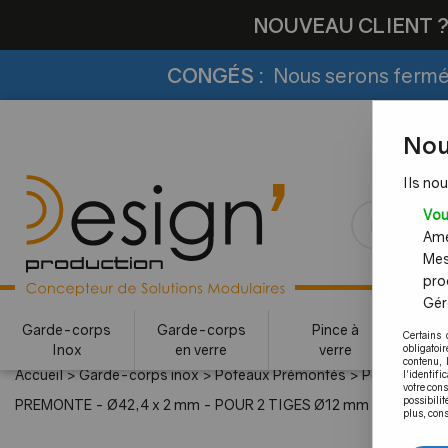
NOUVEAU CLIENT 
CONGÉS :
Nous serons fermés
Nou
Ils nou
Vou
Amél
Mes
pro
Gére
Garde-corps
Garde-corps
Pince à
Certains 
Inox
en verre
verre
c
obligatoi
contenu, 
Accueil
>
Garde-corps inox
>
Poteaux Prémontés
>
Poteau pour 
l'identifi
votre con
possibilit
PREMONTE - Ø42,4 x 2 mm - POUR 2 TIGES Ø12 mm + VERRE -
plus, cons