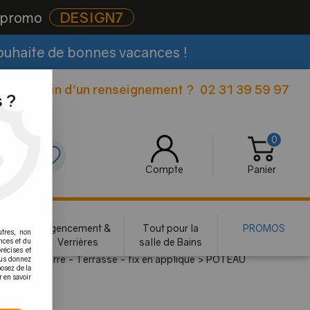
e promo
DESIGN7
souhaite de bonnes vacances !
Besoin d'un renseignement ?
02 31 39 59 97
|
 ?
0
0
Compte
Panier
rie
Agencement &
Tout pour la
PROMOS
utres, non
te
Verrières
salle de Bains
nces et du
récises et
barre et verre - Terrasse - fix en applique
>
POTEAU
vous donnez
osez de la
r en savoir