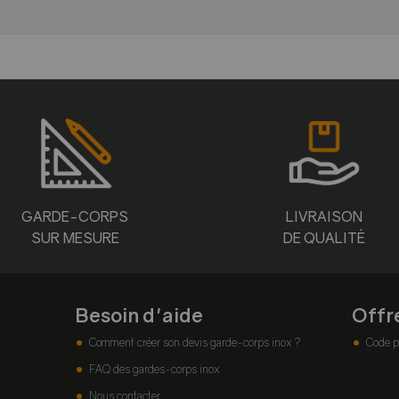
GARDE-CORPS
LIVRAISON
SUR MESURE
DE QUALITÉ
Besoin d'aide
Offr
Comment créer son devis garde-corps inox ?
Code p
FAQ des gardes-corps inox
Nous contacter