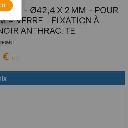
OUT
NTE - Ø42,4 X 2 MM - POUR
M + VERRE - FIXATION À
 NOIR ANTHRACITE
e avis !
 €
TTC
oix