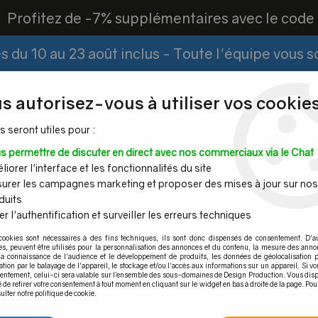
?
Profitez de -7% supplémentaires avec le cod
 du 10 au 23 août inclus - Toute l'équipe vous 
Paiement Fractionné
Demander un devis
|
s autorisez-vous à utiliser vos cookies
s seront utiles pour :
s permettre de discuter en direct avec nos commerciaux via le Chat
Espace PRO
iorer l'interface et les fonctionnalités du site
urer les campagnes marketing et proposer des mises à jour sur nos
duits
r l'authentification et surveiller les erreurs techniques
Mains
Tubes et
Câble inox &
Quincaille
cookies sont nécessaires à des fins techniques, ils sont donc dispensés de consentement. D'a
ourantes
barres inox
filet inox
pour por
res, peuvent être utilisés pour la personnalisation des annonces et du contenu, la mesure des anno
la connaissance de l'audience et le développement de produits, les données de géolocalisation p
garde-corps terrasse - fixation en applique
>
Poteau prémonté pour 
cation par le balayage de l'appareil, le stockage et/ou l'accès aux informations sur un appareil. Si 
sentement, celui-ci sera valable sur l’ensemble des sous-domaines de Design Production. Vous disp
é de retirer votre consentement à tout moment en cliquant sur le widget en bas à droite de la page. Pou
 FIXATION à L'ANGLAISE - NOIR ANTHRACITE
ulter notre politique de cookie.