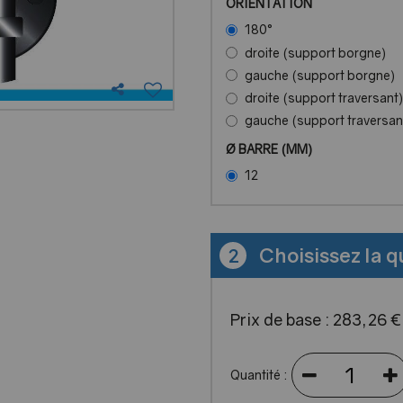
ORIENTATION
180°
droite (support borgne)
gauche (support borgne)
droite (support traversant)
gauche (support traversan
Ø BARRE (MM)
12
Choisissez la q
2
Prix de base :
283
,
26
Quantité :