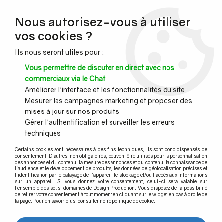
NOUVEAU CLIENT ?
Nous autorisez-vous à utiliser
Profitez de -7% supplémentaires avec le code promo
vos cookies ?
DESIGN7
Ils nous seront utiles pour :
CONGÉS :
Nous serons fermés du 10 au 23 août inclus - Toute l'équipe
Vous permettre de discuter en direct avec nos
vous souhaite de bonnes vacances !
commerciaux via le Chat
Améliorer l'interface et les fonctionnalités du site
Mesurer les campagnes marketing et proposer des
0
mises à jour sur nos produits
Gérer l'authentification et surveiller les erreurs
techniques
Accueil
>
Pince à verre
>
Pince à verre pour profil plat
>
Pince modèle 01 Dimensions 45 x 45 mm
>
Pince à verre Zamac
Certains cookies sont nécessaires à des fins techniques, ils sont donc dispensés de
chromé brillant - Modèle 01 - 45 x 45 mm
consentement. D'autres, non obligatoires, peuvent être utilisés pour la personnalisation
des annonces et du contenu, la mesure des annonces et du contenu, la connaissance de
l'audience et le développement de produits, les données de géolocalisation précises et
l'identification par le balayage de l'appareil, le stockage et/ou l'accès aux informations
sur un appareil. Si vous donnez votre consentement, celui-ci sera valable sur
l’ensemble des sous-domaines de Design Production. Vous disposez de la possibilité
de retirer votre consentement à tout moment en cliquant sur le widget en bas à droite de
la page. Pour en savoir plus, consulter notre politique de cookie.