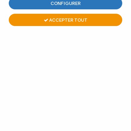
CONFIGURER
ACCEPTER TOUT
PINCE À VERRE ZAMAC
CHROMÉ BRILLANT -
MODÈLE 01 - 45 X 45 MM