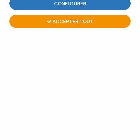
CONFIGURER
ACCEPTER TOUT
PINCE À VERRE ZAMAC BRUT
- MODÈLE 06 - 55 X 55 MM
Soyez le premier à donner votre avis !