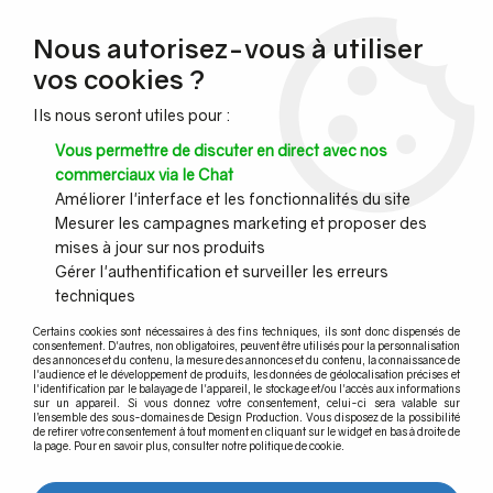
NOUVEAU CLIENT ?
Nous autorisez-vous à utiliser
Profitez de -7% supplémentaires avec le code promo
vos cookies ?
DESIGN7
Ils nous seront utiles pour :
CONGÉS :
Nous serons fermés du 10 au 23 août inclus - Toute l'équipe
Vous permettre de discuter en direct avec nos
vous souhaite de bonnes vacances !
commerciaux via le Chat
Améliorer l'interface et les fonctionnalités du site
Mesurer les campagnes marketing et proposer des
0
mises à jour sur nos produits
Gérer l'authentification et surveiller les erreurs
techniques
Accueil
>
Pince à verre
>
Pince à verre pour tube
>
Pince modèle 06 Dimensions 55 x 55 mm
>
Pince à verre Zamac Brut
Certains cookies sont nécessaires à des fins techniques, ils sont donc dispensés de
- Modèle 06 - 55 x 55 mm
consentement. D'autres, non obligatoires, peuvent être utilisés pour la personnalisation
des annonces et du contenu, la mesure des annonces et du contenu, la connaissance de
l'audience et le développement de produits, les données de géolocalisation précises et
l'identification par le balayage de l'appareil, le stockage et/ou l'accès aux informations
sur un appareil. Si vous donnez votre consentement, celui-ci sera valable sur
l’ensemble des sous-domaines de Design Production. Vous disposez de la possibilité
de retirer votre consentement à tout moment en cliquant sur le widget en bas à droite de
la page. Pour en savoir plus, consulter notre politique de cookie.