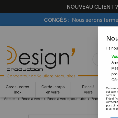
NOUVEAU CLIENT 
CONGÉS :
Nous serons fermés
Nou
Ils nou
Vou
Amél
Mes
pro
Gére
Garde-corps
Garde-corps
Pince à
Certains 
Inox
en verre
verre
c
obligatoi
contenu, 
Accueil
>
Pince à verre
>
Pince à verre pour tube
>
Pince modèle 0
l'identifi
votre con
possibilit
plus, cons