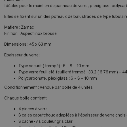
Idéales pour le maintien de panneau de verre, plexiglass, polycar
Elles se fixent sur un des poteaux de balustrades de type tubula
Matière : Zamac
Finition : Aspect inox brossé
Dimensions : 45 x 63 mm
Epaisseur du verre
:
Type securit ( trempé) : 6 - 8 - 10 mm
Type verre feuilleté,feuilleté trempé : 33.2 ( 6.76 mm) -
Polycarbonate, plexiglass : 6 - 8 - 10 mm
Conditionnement : Vendue par boite de 4 unités
Chaque boite contient:
4 pinces à verre
8 cales caoutchouc adaptées à l'épaisseur de verre choisi
8 cache-vis couleur gris clair