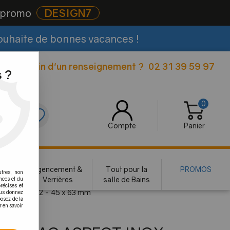
e promo
DESIGN7
souhaite de bonnes vacances !
Besoin d'un renseignement ?
02 31 39 59 97
|
 ?
0
0
Compte
Panier
rie
Agencement &
Tout pour la
PROMOS
utres, non
te
Verrières
salle de Bains
nces et du
récises et
é - Modèle 02 - 45 x 63 mm
vous donnez
osez de la
r en savoir