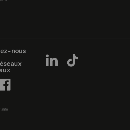
vez-nous
réseaux
iaux
ialité