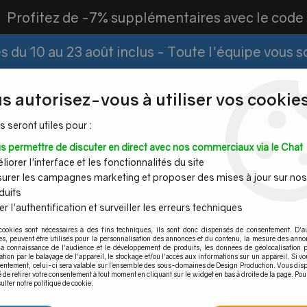
?
Profitez de -7% supplémentaires avec le cod
 du 10 au 23 août inclus - Toute l'équipe vous 
Paiement Fractionné
Demander un devis
|
s autorisez-vous à utiliser vos cookies
s seront utiles pour :
s permettre de discuter en direct avec nos commerciaux via le Chat
Espace PRO
iorer l'interface et les fonctionnalités du site
urer les campagnes marketing et proposer des mises à jour sur nos
duits
r l'authentification et surveiller les erreurs techniques
Mains
Tubes et
Câble inox &
Quincaille
cookies sont nécessaires à des fins techniques, ils sont donc dispensés de consentement. D'a
ourantes
barres inox
filet inox
pour por
res, peuvent être utilisés pour la personnalisation des annonces et du contenu, la mesure des anno
la connaissance de l'audience et le développement de produits, les données de géolocalisation p
2 Dimensions 45 x 63 mm
>
Pince à verre Zamac Aspect inox Bross
cation par le balayage de l'appareil, le stockage et/ou l'accès aux informations sur un appareil. Si 
sentement, celui-ci sera valable sur l’ensemble des sous-domaines de Design Production. Vous disp
é de retirer votre consentement à tout moment en cliquant sur le widget en bas à droite de la page. Pou
ulter notre politique de cookie.