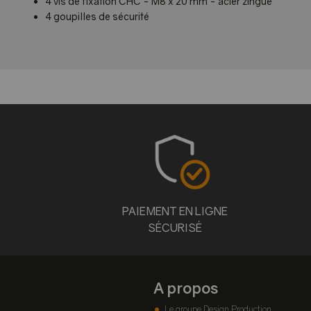
4 vis de fixation CHC - M8 x 20 mm - acier zingué
4 goupilles de sécurité
PAIEMENT EN LIGNE
SÉCURISÉ
A propos
Le groupe Design Production