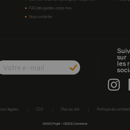
FAQ des gardes-corps inox
Nous contacter
Sui
sur
les 
soc
|
|
|
ions légales
CGV
Plan du site
Politique de confident
-
OASIS Projet
OASIS Commerce