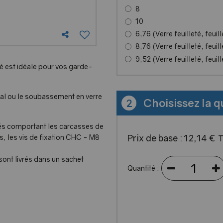
8
10
6,76 (Verre feuilleté, feuil
8,76 (Verre feuilleté, feui
9,52 (Verre feuilleté, feui
é est idéale pour vos garde-
otal ou le soubassement en verre
Choisissez la q
2
tés comportant les carcasses de
Prix de base :
12
,
14
€
es, les vis de fixation CHC - M8
ont livrés dans un sachet
Quantité :