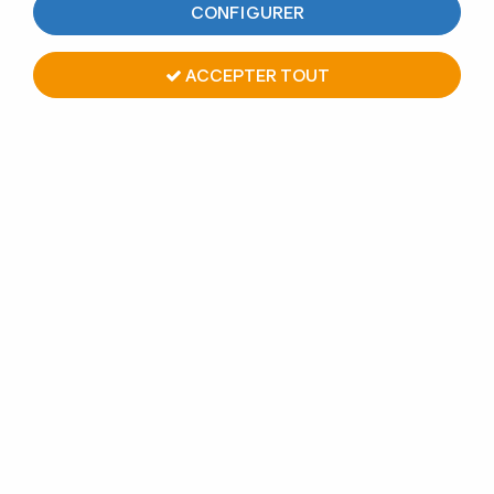
CONFIGURER
ACCEPTER TOUT
PINCE À VERRE INOX 304 -
MODÈLE 21 - 45 X 45 MM
Soyez le premier à donner votre avis !