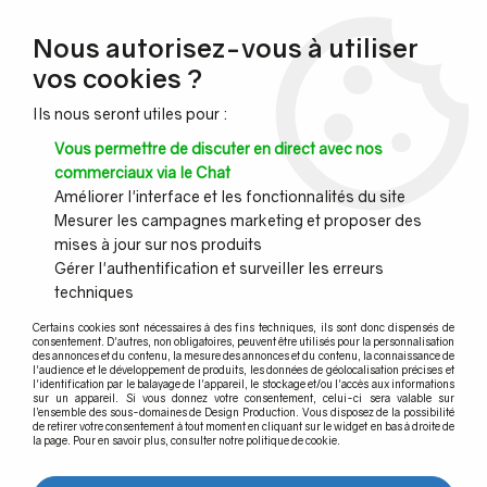
NOUVEAU CLIENT ?
Nous autorisez-vous à utiliser
Profitez de -7% supplémentaires avec le code promo
vos cookies ?
DESIGN7
Ils nous seront utiles pour :
CONGÉS :
Nous serons fermés du 10 au 23 août inclus - Toute l'équipe
Vous permettre de discuter en direct avec nos
vous souhaite de bonnes vacances !
commerciaux via le Chat
Améliorer l'interface et les fonctionnalités du site
Mesurer les campagnes marketing et proposer des
0
mises à jour sur nos produits
Gérer l'authentification et surveiller les erreurs
techniques
Accueil
>
Pince à verre
>
Pince à verre pour tube
>
Pince modèle 21 Dimensions 45 x 45 mm
>
Pince à verre Inox 304 -
Certains cookies sont nécessaires à des fins techniques, ils sont donc dispensés de
Modèle 21 - 45 x 45 mm
consentement. D'autres, non obligatoires, peuvent être utilisés pour la personnalisation
des annonces et du contenu, la mesure des annonces et du contenu, la connaissance de
l'audience et le développement de produits, les données de géolocalisation précises et
l'identification par le balayage de l'appareil, le stockage et/ou l'accès aux informations
sur un appareil. Si vous donnez votre consentement, celui-ci sera valable sur
l’ensemble des sous-domaines de Design Production. Vous disposez de la possibilité
de retirer votre consentement à tout moment en cliquant sur le widget en bas à droite de
la page. Pour en savoir plus, consulter notre politique de cookie.