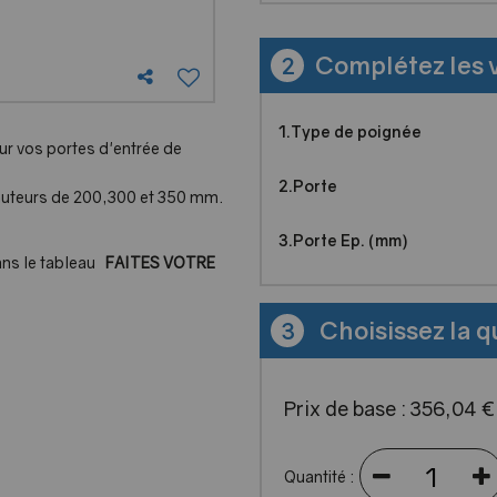
Complétez les 
2
1.Type de poignée
r vos portes d'entrée de
2.Porte
uteurs de 200,300 et 350 mm.
3.Porte Ep. (mm)
ns le tableau
FAITES VOTRE
Choisissez la q
3
ieur)
 fixation traversant la porte
Prix de base :
356
,
04
c une fixation ne traversant pas
Quantité :