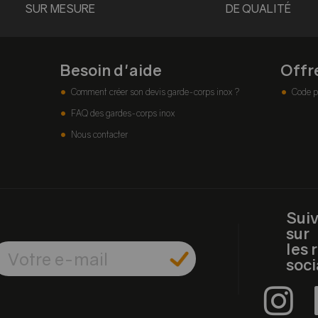
SUR MESURE
DE QUALITÉ
Besoin d'aide
Offr
Comment créer son devis garde-corps inox ?
Code p
FAQ des gardes-corps inox
Nous contacter
Sui
sur
les 
soc