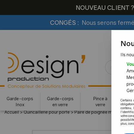
NOUVEAU CLIENT 
CONGÉS :
Nous serons fermés
Nou
Ils nou
Vou
Amél
Mes
pro
Gére
Garde-corps
Garde-corps
Pince à
Certains 
Inox
en verre
verre
c
obligatoi
contenu, 
Accueil
>
Quincaillerie pour porte
>
Paire de poignée monobloc
>
l'identifi
votre con
possibilit
plus, cons