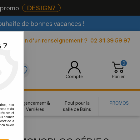
e promo
DESIGN7
souhaite de bonnes vacances !
Besoin d'un renseignement ?
02 31 39 59 97
|
 ?
0
0
Compte
Panier
rie
Agencement &
Tout pour la
PROMOS
utres, non
te
Verrières
salle de Bains
nces et du
récises et
vous donnez
osez de la
r en savoir