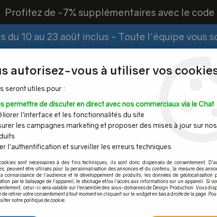
?
Profitez de -7% supplémentaires avec le cod
 du 10 au 23 août inclus - Toute l'équipe vous 
Paiement Fractionné
Demander un devis
|
s autorisez-vous à utiliser vos cookies
s seront utiles pour :
s permettre de discuter en direct avec nos commerciaux via le Chat
Espace PRO
iorer l'interface et les fonctionnalités du site
urer les campagnes marketing et proposer des mises à jour sur nos
duits
r l'authentification et surveiller les erreurs techniques
Mains
Tubes et
Câble inox &
Quincaille
cookies sont nécessaires à des fins techniques, ils sont donc dispensés de consentement. D'a
ourantes
barres inox
filet inox
pour por
res, peuvent être utilisés pour la personnalisation des annonces et du contenu, la mesure des anno
la connaissance de l'audience et le développement de produits, les données de géolocalisation p
Paire de poignée monobloc série S
cation par le balayage de l'appareil, le stockage et/ou l'accès aux informations sur un appareil. Si 
sentement, celui-ci sera valable sur l’ensemble des sous-domaines de Design Production. Vous disp
é de retirer votre consentement à tout moment en cliquant sur le widget en bas à droite de la page. Pou
ulter notre politique de cookie.