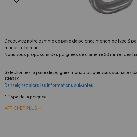
Découvrez notre gamme de paire de poignée monobloc type S pou
magasin, bureau.
Nous vous proposons des poignées de diamètre 30 mm et des ha
Sélectionnez la paire de poignée monobloc que vous souhaitez da
CHOIX
Renseignez alors les informations suivantes:
1.Type de la poignée
- Double, une poignée des 2 côtés de la porte ( intérieur et extér
AFFICHER PLUS
- Simple traversant : une poignée sur un côté de la porte avec une
- Simple non traversant ; une poignée sur un côté de la porte ave
la porte
2.Porte