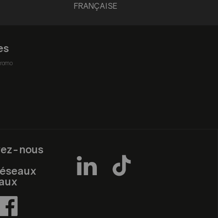
FRANÇAISE
es
romo
vez-nous
réseaux
iaux