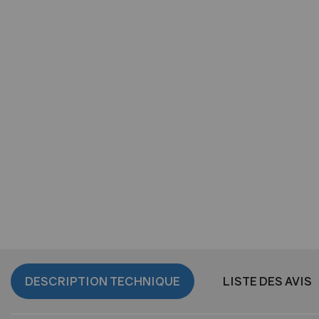
- matière bois, verre, métal ( acier, aluminium...)
3.Porte Ep.(mm) : l'épaisseur de la porte
DESCRIPTION TECHNIQUE
LISTE DES AVIS