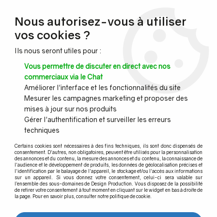
NOUVEAU CLIENT ?
Nous autorisez-vous à utiliser
Profitez de -7% supplémentaires avec le code promo
vos cookies ?
DESIGN7
Ils nous seront utiles pour :
CONGÉS :
Nous serons fermés du 10 au 23 août inclus - Toute l'équipe
Vous permettre de discuter en direct avec nos
vous souhaite de bonnes vacances !
commerciaux via le Chat
Améliorer l'interface et les fonctionnalités du site
Mesurer les campagnes marketing et proposer des
0
mises à jour sur nos produits
Gérer l'authentification et surveiller les erreurs
techniques
Accueil
>
Main courante murale
>
Main courante murale bois et accessoires
>
Main courante bois
>
Main
Certains cookies sont nécessaires à des fins techniques, ils sont donc dispensés de
courante chêne brut
consentement. D'autres, non obligatoires, peuvent être utilisés pour la personnalisation
des annonces et du contenu, la mesure des annonces et du contenu, la connaissance de
l'audience et le développement de produits, les données de géolocalisation précises et
l'identification par le balayage de l'appareil, le stockage et/ou l'accès aux informations
sur un appareil. Si vous donnez votre consentement, celui-ci sera valable sur
l’ensemble des sous-domaines de Design Production. Vous disposez de la possibilité
de retirer votre consentement à tout moment en cliquant sur le widget en bas à droite de
la page. Pour en savoir plus, consulter notre politique de cookie.