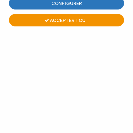
CONFIGURER
ACCEPTER TOUT
MAIN COURANTE CHÊNE
BRUT
Soyez le premier à donner votre avis !