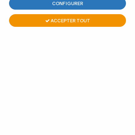
CONFIGURER
ACCEPTER TOUT
KIT MODÈLE 611 GAMME
SPEED TRAVERSANT
Soyez le premier à donner votre avis !