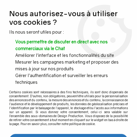
NOUVEAU CLIENT ?
Nous autorisez-vous à utiliser
Profitez de -7% supplémentaires avec le code promo
vos cookies ?
DESIGN7
Ils nous seront utiles pour :
CONGÉS :
Nous serons fermés du 10 au 23 août inclus - Toute l'équipe
Vous permettre de discuter en direct avec nos
vous souhaite de bonnes vacances !
commerciaux via le Chat
Améliorer l'interface et les fonctionnalités du site
Mesurer les campagnes marketing et proposer des
0
mises à jour sur nos produits
Gérer l'authentification et surveiller les erreurs
techniques
Accueil
>
Câble inox & filet inox
>
Kit montage chantier
>
Kit modèle
611 GAMME SPEED TRAVERSANT
Certains cookies sont nécessaires à des fins techniques, ils sont donc dispensés de
consentement. D'autres, non obligatoires, peuvent être utilisés pour la personnalisation
des annonces et du contenu, la mesure des annonces et du contenu, la connaissance de
l'audience et le développement de produits, les données de géolocalisation précises et
l'identification par le balayage de l'appareil, le stockage et/ou l'accès aux informations
sur un appareil. Si vous donnez votre consentement, celui-ci sera valable sur
l’ensemble des sous-domaines de Design Production. Vous disposez de la possibilité
de retirer votre consentement à tout moment en cliquant sur le widget en bas à droite de
la page. Pour en savoir plus, consulter notre politique de cookie.