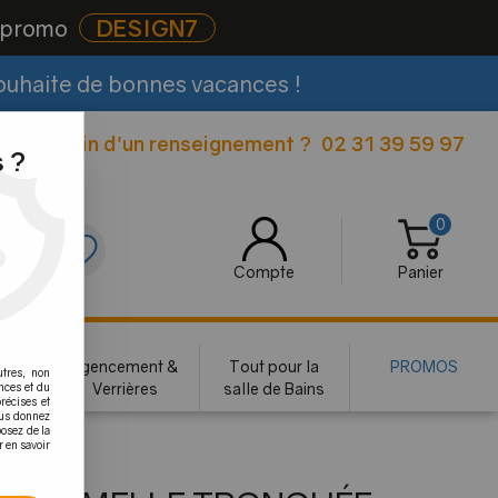
e promo
DESIGN7
souhaite de bonnes vacances !
Besoin d'un renseignement ?
02 31 39 59 97
|
 ?
0
0
Compte
Panier
rie
Agencement &
Tout pour la
PROMOS
utres, non
te
Verrières
salle de Bains
nces et du
récises et
vous donnez
osez de la
r en savoir