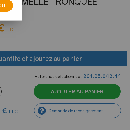
LE FEMELLE TRONQUÉE
OUT
otre avis
€
TTC
uantité et ajoutez au panier
201.05.042.41
Référence sélectionnée :
AJOUTER AU PANIER
6
€
Demande de renseignement
TTC