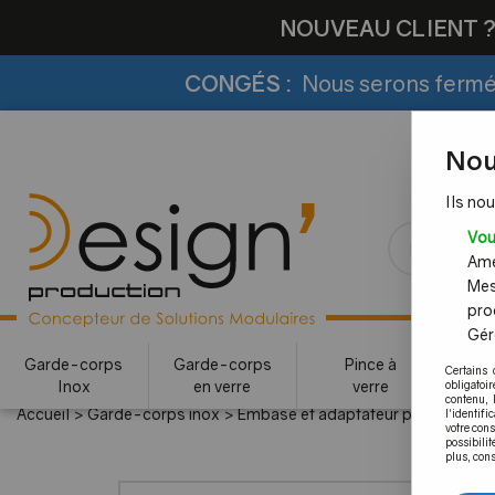
NOUVEAU CLIENT 
CONGÉS :
Nous serons fermés
Nou
Ils nou
Vou
Amél
Mes
pro
Gére
Garde-corps
Garde-corps
Pince à
Certains 
Inox
en verre
verre
c
obligatoi
contenu, 
Accueil
>
Garde-corps inox
>
Embase et adaptateur pour main co
l'identifi
votre con
possibilit
plus, cons