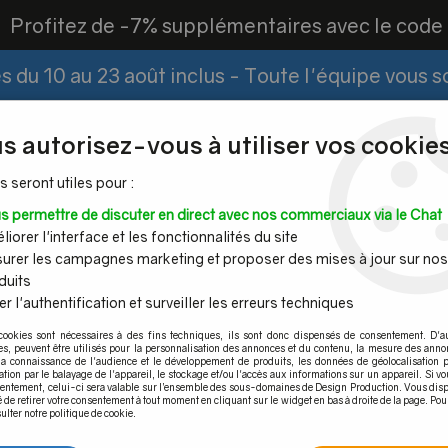
?
Profitez de -7% supplémentaires avec le cod
 du 10 au 23 août inclus - Toute l'équipe vous 
Paiement Fractionné
Demander un devis
|
s autorisez-vous à utiliser vos cookies
s seront utiles pour :
s permettre de discuter en direct avec nos commerciaux via le Chat
Espace PRO
iorer l'interface et les fonctionnalités du site
urer les campagnes marketing et proposer des mises à jour sur nos
duits
r l'authentification et surveiller les erreurs techniques
Mains
Tubes et
Câble inox &
Quincaille
cookies sont nécessaires à des fins techniques, ils sont donc dispensés de consentement. D'a
ourantes
barres inox
filet inox
pour por
res, peuvent être utilisés pour la personnalisation des annonces et du contenu, la mesure des anno
la connaissance de l'audience et le développement de produits, les données de géolocalisation p
urante inox
>
Embase murale femelle tronquée
cation par le balayage de l'appareil, le stockage et/ou l'accès aux informations sur un appareil. Si 
sentement, celui-ci sera valable sur l’ensemble des sous-domaines de Design Production. Vous disp
é de retirer votre consentement à tout moment en cliquant sur le widget en bas à droite de la page. Pou
ulter notre politique de cookie.