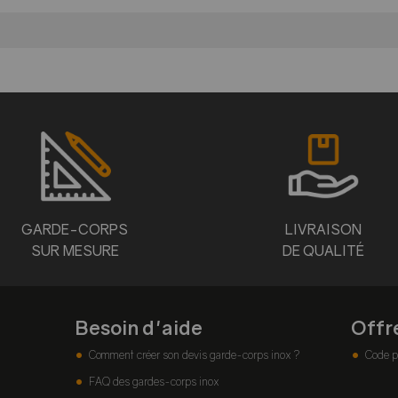
GARDE-CORPS
LIVRAISON
SUR MESURE
DE QUALITÉ
Besoin d'aide
Offr
Comment créer son devis garde-corps inox ?
Code p
FAQ des gardes-corps inox