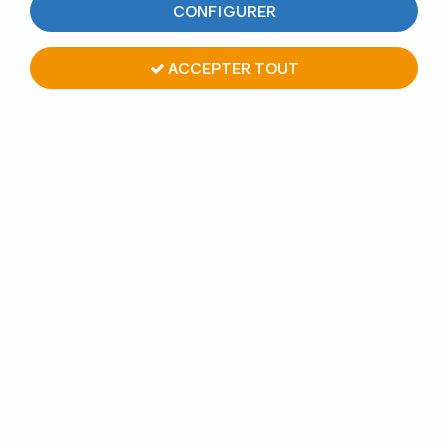
CONFIGURER
ACCEPTER TOUT
VIS AUTOFOREUSE POUR
PIÈCE DE JONCTION - BOITE
DE 100