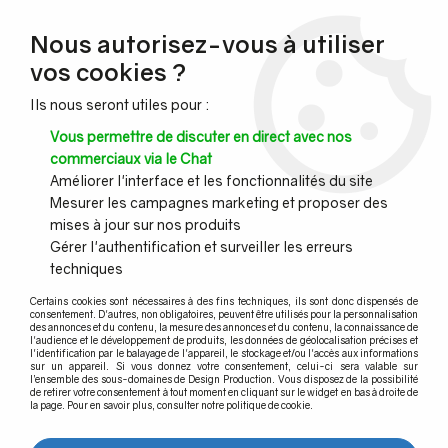
NOUVEAU CLIENT ?
Nous autorisez-vous à utiliser
Profitez de -7% supplémentaires avec le code promo
vos cookies ?
DESIGN7
Ils nous seront utiles pour :
CONGÉS :
Nous serons fermés du 10 au 23 août inclus - Toute l'équipe
Vous permettre de discuter en direct avec nos
vous souhaite de bonnes vacances !
commerciaux via le Chat
Améliorer l'interface et les fonctionnalités du site
Mesurer les campagnes marketing et proposer des
0
mises à jour sur nos produits
Gérer l'authentification et surveiller les erreurs
techniques
Accueil
>
Agencement et Menuiseries
>
Etagère Design
>
Accessoires
>
VIS AUTOFOREUSE pour pièce de jonction - boite de
Certains cookies sont nécessaires à des fins techniques, ils sont donc dispensés de
100
consentement. D'autres, non obligatoires, peuvent être utilisés pour la personnalisation
des annonces et du contenu, la mesure des annonces et du contenu, la connaissance de
l'audience et le développement de produits, les données de géolocalisation précises et
l'identification par le balayage de l'appareil, le stockage et/ou l'accès aux informations
sur un appareil. Si vous donnez votre consentement, celui-ci sera valable sur
l’ensemble des sous-domaines de Design Production. Vous disposez de la possibilité
de retirer votre consentement à tout moment en cliquant sur le widget en bas à droite de
la page. Pour en savoir plus, consulter notre politique de cookie.