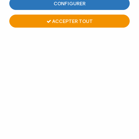
CONFIGURER
ACCEPTER TOUT
SUPPORT FIXE CARRÉ MAIN
COURANTE RONDE
Soyez le premier à donner votre avis !