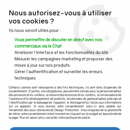
NOUVEAU CLIENT ?
Nous autorisez-vous à utiliser
Profitez de -7% supplémentaires avec le code promo
vos cookies ?
DESIGN7
Ils nous seront utiles pour :
CONGÉS :
Nous serons fermés du 10 au 23 août inclus - Toute l'équipe
Vous permettre de discuter en direct avec nos
vous souhaite de bonnes vacances !
commerciaux via le Chat
Améliorer l'interface et les fonctionnalités du site
Mesurer les campagnes marketing et proposer des
0
mises à jour sur nos produits
Gérer l'authentification et surveiller les erreurs
techniques
Accueil
>
DESTOCKAGE
>
Support fixe carré main courante ronde
Certains cookies sont nécessaires à des fins techniques, ils sont donc dispensés de
consentement. D'autres, non obligatoires, peuvent être utilisés pour la personnalisation
des annonces et du contenu, la mesure des annonces et du contenu, la connaissance de
l'audience et le développement de produits, les données de géolocalisation précises et
l'identification par le balayage de l'appareil, le stockage et/ou l'accès aux informations
sur un appareil. Si vous donnez votre consentement, celui-ci sera valable sur
l’ensemble des sous-domaines de Design Production. Vous disposez de la possibilité
de retirer votre consentement à tout moment en cliquant sur le widget en bas à droite de
la page. Pour en savoir plus, consulter notre politique de cookie.