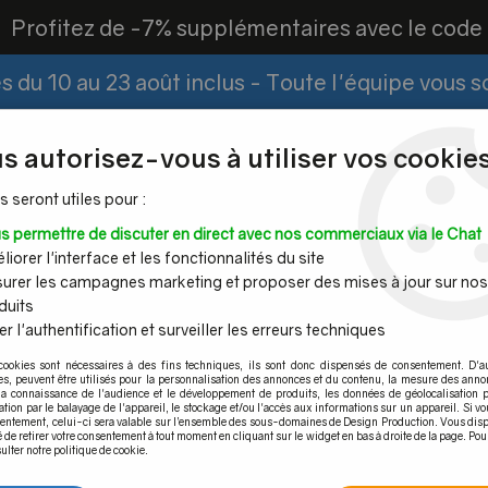
?
Profitez de -7% supplémentaires avec le cod
 du 10 au 23 août inclus - Toute l'équipe vous 
Paiement Fractionné
Demander un devis
|
s autorisez-vous à utiliser vos cookies
s seront utiles pour :
s permettre de discuter en direct avec nos commerciaux via le Chat
Espace PRO
iorer l'interface et les fonctionnalités du site
urer les campagnes marketing et proposer des mises à jour sur nos
duits
r l'authentification et surveiller les erreurs techniques
Mains
Tubes et
Câble inox &
Quincaille
cookies sont nécessaires à des fins techniques, ils sont donc dispensés de consentement. D'a
ourantes
barres inox
filet inox
pour por
res, peuvent être utilisés pour la personnalisation des annonces et du contenu, la mesure des anno
la connaissance de l'audience et le développement de produits, les données de géolocalisation p
urante inox
>
Adaptateur plat/tube rond Poli miroir
cation par le balayage de l'appareil, le stockage et/ou l'accès aux informations sur un appareil. Si 
sentement, celui-ci sera valable sur l’ensemble des sous-domaines de Design Production. Vous disp
é de retirer votre consentement à tout moment en cliquant sur le widget en bas à droite de la page. Pou
ulter notre politique de cookie.