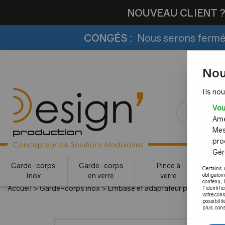
NOUVEAU CLIENT 
CONGÉS :
Nous serons fermés
Nou
Ils nou
Vou
Amél
Mes
pro
Gére
Garde-corps
Garde-corps
Pince à
Certains 
Inox
en verre
verre
c
obligatoi
contenu, 
Accueil
>
Garde-corps inox
>
Embase et adaptateur pour main co
l'identifi
votre con
possibilit
plus, cons