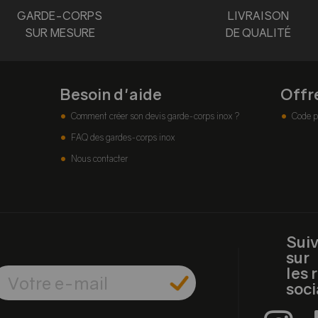
GARDE-CORPS
LIVRAISON
SUR MESURE
DE QUALITÉ
Besoin d'aide
Offr
Comment créer son devis garde-corps inox ?
Code p
FAQ des gardes-corps inox
Nous contacter
Sui
sur
les 
soc