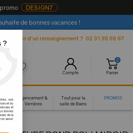
e promo
DESIGN7
souhaite de bonnes vacances !
Besoin d'un renseignement ?
02 31 39 59 97
|
 ?
0
0
Compte
Panier
rie
Agencement &
Tout pour la
PROMOS
utres, non
te
Verrières
salle de Bains
nces et du
récises et
vous donnez
osez de la
r en savoir