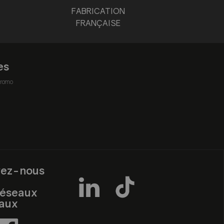
FABRICATION
FRANÇAISE
es
romo
vez-nous
réseaux
iaux