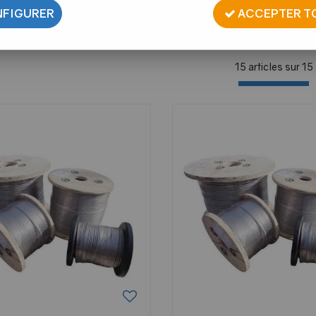
FIGURER
ACCEPTER T
15 articles sur
15