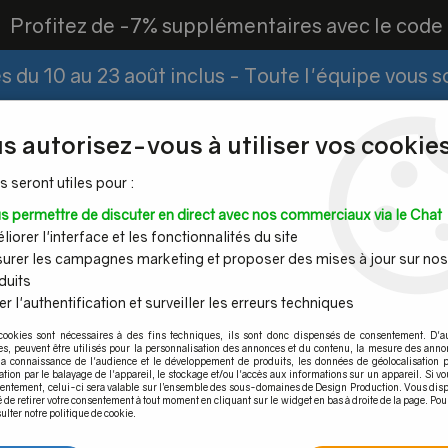
?
Profitez de -7% supplémentaires avec le cod
 du 10 au 23 août inclus - Toute l'équipe vous 
Paiement Fractionné
Demander un devis
|
s autorisez-vous à utiliser vos cookies
s seront utiles pour :
s permettre de discuter en direct avec nos commerciaux via le Chat
Espace PRO
iorer l'interface et les fonctionnalités du site
urer les campagnes marketing et proposer des mises à jour sur nos
duits
r l'authentification et surveiller les erreurs techniques
Mains
Tubes et
Câble inox &
Quincaille
cookies sont nécessaires à des fins techniques, ils sont donc dispensés de consentement. D'a
ourantes
barres inox
filet inox
pour por
res, peuvent être utilisés pour la personnalisation des annonces et du contenu, la mesure des anno
la connaissance de l'audience et le développement de produits, les données de géolocalisation p
cation par le balayage de l'appareil, le stockage et/ou l'accès aux informations sur un appareil. Si 
sentement, celui-ci sera valable sur l’ensemble des sous-domaines de Design Production. Vous disp
é de retirer votre consentement à tout moment en cliquant sur le widget en bas à droite de la page. Pou
ulter notre politique de cookie.
Végétalisation de façade