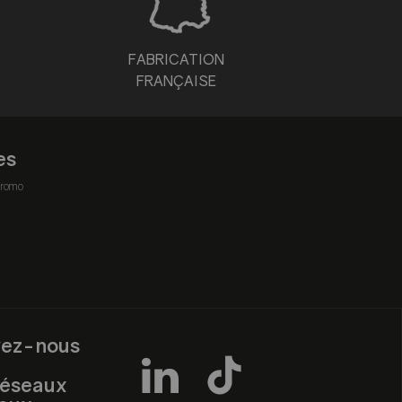
FABRICATION
FRANÇAISE
es
romo
vez-nous
réseaux