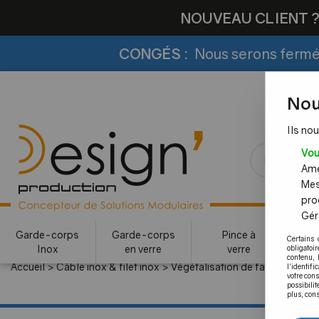
NOUVEAU CLIENT 
CONGÉS :
Nous serons fermés
Nou
Ils nou
Vou
Amél
Mes
pro
Gére
Garde-corps
Garde-corps
Pince à
Certains 
Inox
en verre
verre
c
obligatoi
contenu, 
Accueil
>
Câble inox & filet inox
>
Végétalisation de facade
l'identifi
votre con
possibilit
plus, cons