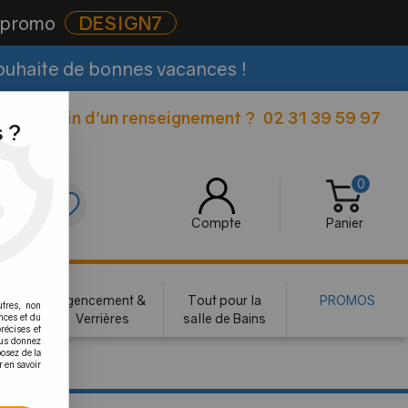
e promo
DESIGN7
souhaite de bonnes vacances !
Besoin d'un renseignement ?
02 31 39 59 97
|
 ?
0
0
Compte
Panier
rie
Agencement &
Tout pour la
PROMOS
utres, non
te
Verrières
salle de Bains
nces et du
récises et
vous donnez
osez de la
r en savoir