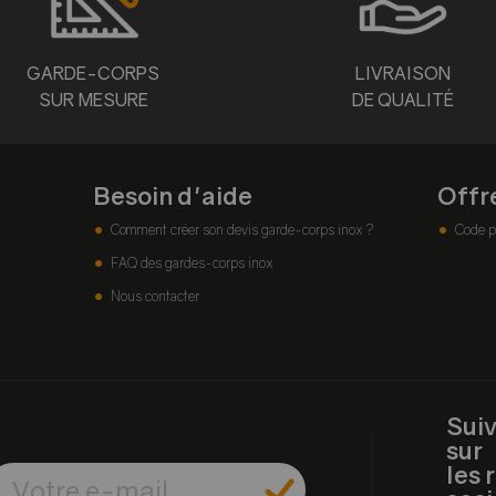
GARDE-CORPS
LIVRAISON
SUR MESURE
DE QUALITÉ
Besoin d'aide
Offr
Comment créer son devis garde-corps inox ?
Code p
FAQ des gardes-corps inox
Nous contacter
Sui
sur
les 