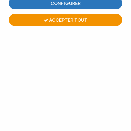
CONFIGURER
ACCEPTER TOUT
CONNECTEUR 3 DÉPARTS
PLATS
Soyez le premier à donner votre avis !