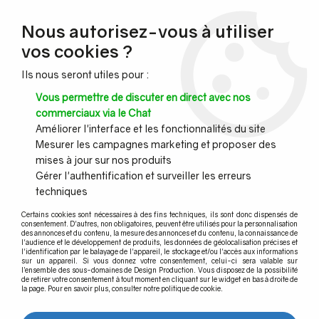
NOUVEAU CLIENT ?
Nous autorisez-vous à utiliser
Profitez de -7% supplémentaires avec le code promo
vos cookies ?
DESIGN7
Ils nous seront utiles pour :
CONGÉS :
Nous serons fermés du 10 au 23 août inclus - Toute l'équipe
Vous permettre de discuter en direct avec nos
vous souhaite de bonnes vacances !
commerciaux via le Chat
Améliorer l'interface et les fonctionnalités du site
Mesurer les campagnes marketing et proposer des
0
mises à jour sur nos produits
Gérer l'authentification et surveiller les erreurs
techniques
Accueil
>
Agencement et Menuiseries
>
Etagère Design
>
Connecteurs
>
CONNECTEUR 3 DÉPARTS PLATS
Certains cookies sont nécessaires à des fins techniques, ils sont donc dispensés de
consentement. D'autres, non obligatoires, peuvent être utilisés pour la personnalisation
des annonces et du contenu, la mesure des annonces et du contenu, la connaissance de
l'audience et le développement de produits, les données de géolocalisation précises et
l'identification par le balayage de l'appareil, le stockage et/ou l'accès aux informations
sur un appareil. Si vous donnez votre consentement, celui-ci sera valable sur
l’ensemble des sous-domaines de Design Production. Vous disposez de la possibilité
de retirer votre consentement à tout moment en cliquant sur le widget en bas à droite de
la page. Pour en savoir plus, consulter notre politique de cookie.